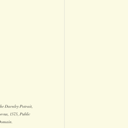
The Darnley Potrait, 
rvus, 1575, Public 
omain.