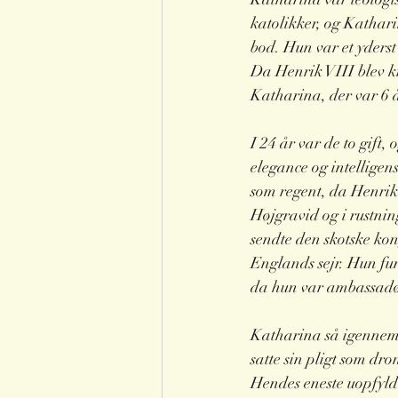
katolikker, og Kathari
bod. Hun var et yderst
Da Henrik VIII blev kr
Katharina, der var 6 
I 24 år var de to gift
elegance og intellige
som regent, da Henrik 
Højgravid og i rustni
sendte den skotske kon
Englands sejr. Hun fu
da hun var ambassadø
Katharina så igennem 
satte sin pligt som dro
Hendes eneste uopfyldte