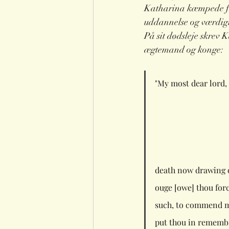
Katharina kæmpede for 
uddannelse og værdighe
På sit dødsleje skrev K
ægtemand og konge:
"My most dear lord, K
                             
death now drawing o
ouge [owe] thou for
such, to commend my
put thou in remembr