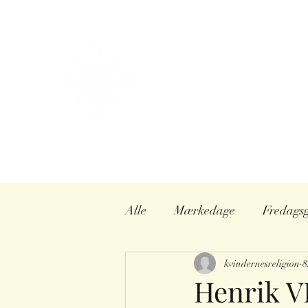
info@kvindernesreligionshistorie.dk
+45 27200538
KVINDERNES
RELIGIONSHISTOR
Et vidensunivers af kvindehisto
Ved religionshistoriker Sisse 
Hjem
Foredrag
Konsule
Alle
Mærkedage
Fredags
Seks hustruer
kvindernesreligion
Kvindeliv
8
Henrik VI