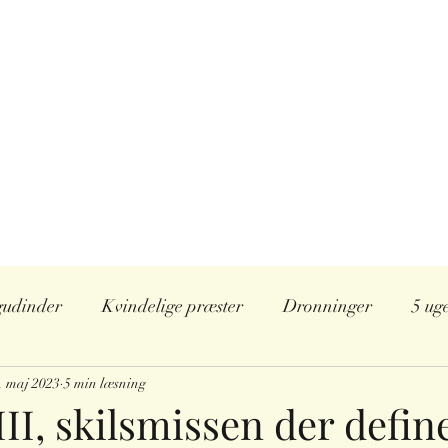
IE
rie,
køn og seksualitet i religionshistorien
Marie Kromann
nt og samarbejde
Lyt og se
Anbefalinger
Instagram
gudinder
Kvindelige præster
Dronninger
5 ug
. maj 2023
Japan
5 min læsning
II, skilsmissen der defin