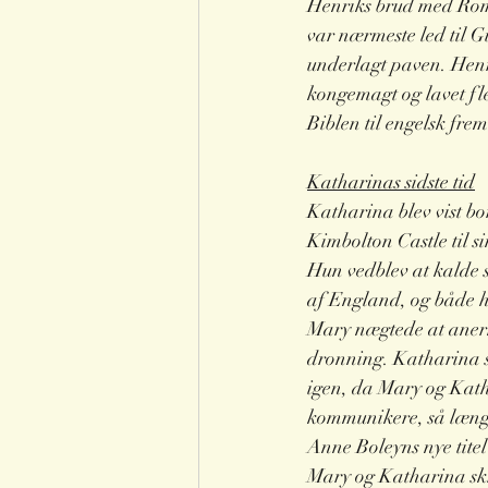
Henriks brud med Rom 
var nærmeste led til G
underlagt paven. Henr
kongemagt og lavet fle
Biblen til engelsk frem 
Katharinas sidste tid
Katharina blev vist bort
Kimbolton Castle til si
Hun vedblev at kalde 
af England, og både h
Mary nægtede at aner
dronning. Katharina så
igen, da Mary og Kath
kommunikere, så læng
Anne Boleyns nye titel 
Mary og Katharina sk