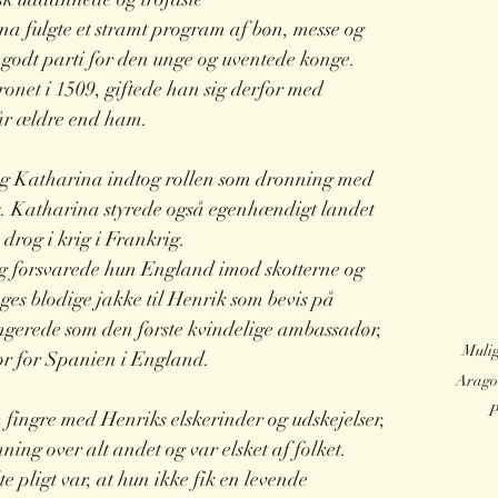
na fulgte et stramt program af bøn, messe og 
 godt parti for den unge og uventede konge.
onet i 1509, giftede han sig derfor med 
år ældre end ham. 
, og Katharina indtog rollen som dronning med 
ns. Katharina styrede også egenhændigt landet 
drog i krig i Frankrig. 
ng forsvarede hun England imod skotterne og 
ges blodige jakke til Henrik som bevis på 
ngerede som den første kvindelige ambassadør, 
Mulig
r for Spanien i England. 
Aragon
P
fingre med Henriks elskerinder og udskejelser, 
nning over alt andet og var elsket af folket.
 pligt var, at hun ikke fik en levende 