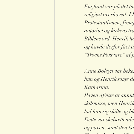
England var på det ti
religiøst overhoved. 
Protestantismen, frem
autoritet og kirkens tra
Biblens ord. Henrik h
og havde derfor fået ti
"Troens Forsvare" af 
Anne Boleyn var beken
hun og Henrik søgte de
Katharina.
Paven afviste at annull
skilsmisse, men Henrik
lod han sig skille og 
Dette var skelsættend
og paven, samt den ka