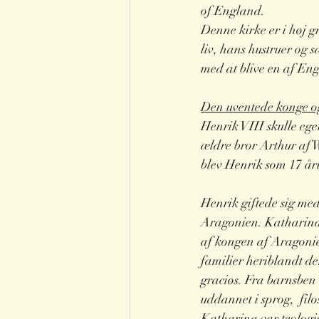
of England. 
Denne kirke er i høj g
liv, hans hustruer og s
med at blive en af Eng
Den uventede konge og
Henrik VIII skulle eg
ældre bror Arthur af 
blev Henrik som 17 årig
Henrik giftede sig me
Aragonien. Katharina 
af kongen af Aragonie
familier heriblandt d
graciøs. Fra barnsben 
uddannet i sprog,  fil
Katharina var teologi