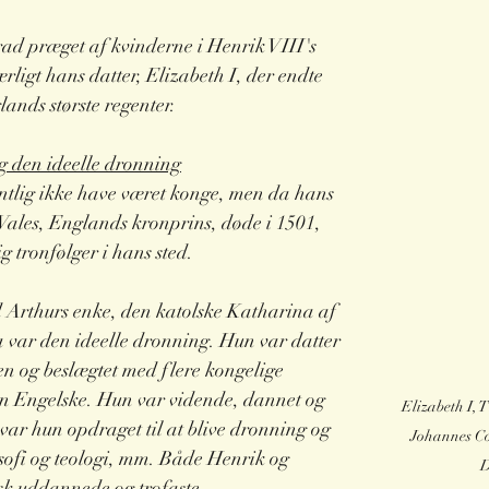
rad præget af kvinderne i Henrik VIII's 
ærligt hans datter, Elizabeth I, der endte 
lands største regenter.
 den ideelle dronning
entlig ikke have været konge, men da hans 
Wales, Englands kronprins, døde i 1501, 
 tronfølger i hans sted.  
d Arthurs enke, den katolske Katharina af 
var den ideelle dronning. Hun var datter 
n og beslægtet med flere kongelige 
en Engelske. Hun var vidende, dannet og 
Elizabeth I, 
var hun opdraget til at blive dronning og 
Johannes Co
osofi og teologi, mm. Både Henrik og 
D
sk uddannede og trofaste 