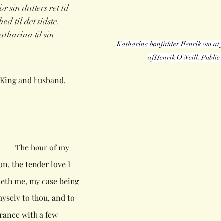
sin datters ret til 
d til det sidste.
atharina til sin 
Katharina bønfalder Henrik om at fo
afHenrik O’Neill. Publi
ing and husband.        
               The hour of my 
n, the tender love I 
ceth me, my case being 
selv to thou, and to 
ance with a few 