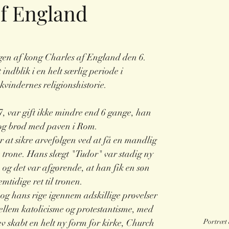
f England
gen af kong Charles af England den 6. 
indblik i en helt særlig periode i 
kvindernes religionshistorie.
, var gift ikke mindre end 6 gange, han 
 og brød med paven i Rom.
r at sikre arvefølgen ved at få en mandlig 
e trone. Hans slægt "Tudor" var stadig ny 
 og det var afgørende, at han fik en søn 
emtidige ret til tronen.
og hans rige igennem adskillige prøvelser 
llem katolicisme og protestantisme, med 
Portræt 
lev skabt en helt ny form for kirke, Church 