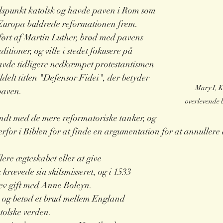
dspunkt katolsk og havde paven i Rom som 
I Europa buldrede reformationen frem. 
ført af Martin Luther, brød med pavens 
ditioner, og ville i stedet fokusere på 
avde tidligere nedkæmpet protestantismen 
ldelt titlen "Defensor Fidei", der betyder 
Mary I, K
paven.
overlevende 
dt med de mere reformatoriske tanker, og 
rfor i Biblen for at finde en argumentation for at annuller
ere ægteskabet eller at give 
 krævede sin skilsmisseret, og i 1533 
blev gift med Anne Boleyn.
e og betød et brud mellem England 
tolske verden.