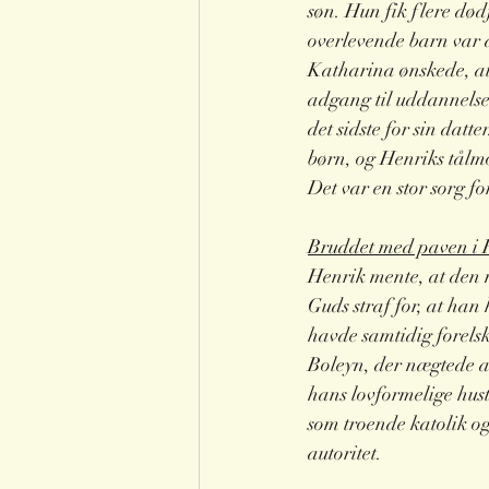
søn. Hun fik flere dø
overlevende barn var 
Katharina ønskede, a
adgang til uddannelse
det sidste for sin datte
børn, og Henriks tålm
Det var en stor sorg f
Bruddet med paven i
Henrik mente, at den
Guds straf for, at han
havde samtidig forels
Boleyn, der nægtede at
hans lovformelige hust
som troende katolik o
autoritet. 