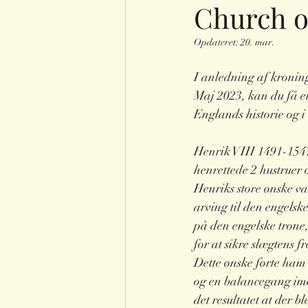
Church o
Opdateret:
20. mar.
I anledning af kronin
Maj 2023, kan du få et 
Englands historie og i 
Henrik VIII 1491-1547
henrettede 2 hustruer
Henriks store ønske va
arving til den engelsk
på den engelske trone,
for at sikre slægtens fr
Dette ønske førte ham 
og en balancegang ime
det resultatet at der b