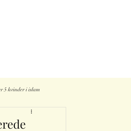
Blog
Støt
Kontakt
er 5 kvinder i islam
erede