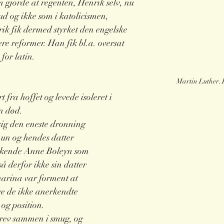
gjorde at regenten, Henrik selv, nu 
ud og ikke som i katolicismen, 
ik fik dermed styrket den engelske 
re reformer. Han fik bl.a. oversat 
for latin. 
Martin Luther.
 fra hoffet og levede isoleret i 
n død. 
sig den eneste dronning 
un og hendes datter 
kende Anne Boleyn som 
 derfor ikke sin datter 
arina var forment at 
e de ikke anerkendte 
og position. 
rev sammen i smug, og 