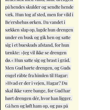
på hendes skulder og sendte hende 
væk. Hun tog af sted, men for vild i 
Be'ershebas ørken. Da vandet i 
sækken slap op, lagde hun drengen 
under en busk og gik hen og satte 
sig i et bueskuds afstand, for hun 
tænkte: »Jeg vil ikke se drengen 
dø.« Hun satte sig og brast i gråd. 
Men Gud hørte drengen, og Guds 
engel råbte fra himlen til Hagar: 
»Hvad er der i vejen, Hagar? Du 
skal ikke være bange, for Gud har 
hørt drengen dér, hvor han ligger. 
Gå hen og løft ham op, og pas på 