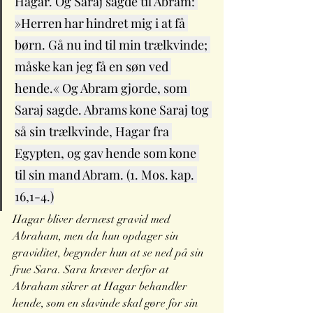
Hagar. Og Saraj sagde til Abram: 
»Herren har hindret mig i at få 
børn. Gå nu ind til min trælkvinde; 
måske kan jeg få en søn ved 
hende.« Og Abram gjorde, som 
Saraj sagde. Abrams kone Saraj tog 
så sin trælkvinde, Hagar fra 
Egypten, og gav hende som kone 
til sin mand Abram. (1. Mos. kap. 
16,1-4.)
Hagar bliver dernæst gravid med 
Abraham, men da hun opdager sin 
graviditet, begynder hun at se ned på sin 
frue Sara. Sara kræver derfor at 
Abraham sikrer at Hagar behandler 
hende, som en slavinde skal gøre for sin 