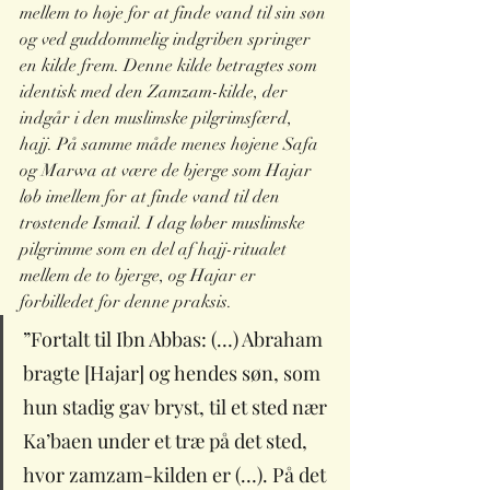
mellem to høje for at finde vand til sin søn 
og ved guddommelig indgriben springer 
en kilde frem. Denne kilde betragtes som 
identisk med den Zamzam-kilde, der 
indgår i den muslimske pilgrimsfærd, 
hajj. På samme måde menes højene Safa 
og Marwa at være de bjerge som Hajar 
løb imellem for at finde vand til den 
trøstende Ismail. I dag løber muslimske 
pilgrimme som en del af hajj-ritualet 
mellem de to bjerge, og Hajar er 
forbilledet for denne praksis.
”Fortalt til Ibn Abbas: (…) Abraham 
bragte [Hajar] og hendes søn, som 
hun stadig gav bryst, til et sted nær 
Ka’baen under et træ på det sted, 
hvor zamzam-kilden er (…). På det 