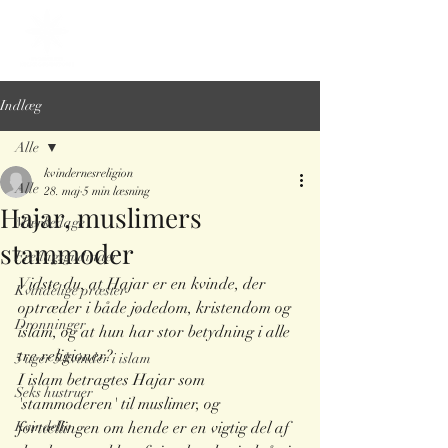
Indlæg
Alle
kvindernesreligion
Alle
28. maj
5 min læsning
Hajar, muslimers
Mærkedage
stammoder
Fredagsgudinder
Vidste du, at Hajar er en kvinde, der 
Kvindelige præster
optræder i både jødedom, kristendom og 
Dronninger
islam, og at hun har stor betydning i alle 
tre religioner? 
5 uger 5 kvinder i islam
I islam betragtes Hajar som 
Seks hustruer
'stammoderen' til muslimer, og 
Kvindeliv
fortællingen om hende er en vigtig del af 