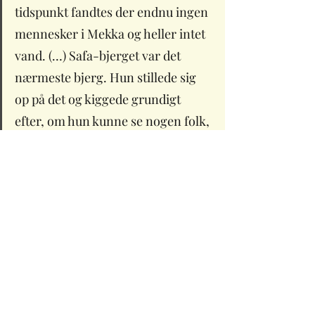
tidspunkt fandtes der endnu ingen 
mennesker i Mekka og heller intet 
vand. (…) Safa-bjerget var det 
nærmeste bjerg. Hun stillede sig 
op på det og kiggede grundigt 
efter, om hun kunne se nogen folk, 
men hun så ingen. Så løb hun ned 
fra Safa, og i dalen hev hun op i sin 
kjole og løb afsted som en person i 
nød og problemer, indtil hun kom 
gennem dalen og nåede Marwa-
bjerget, hvorfra hun kiggede ud i 
håbet om at se nogen, men hun så 
ingen. Hun gentog dette syv 