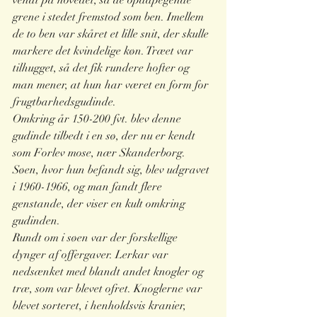
grene i stedet fremstod som ben. Imellem 
de to ben var skåret et lille snit, der skulle 
markere det kvindelige køn. Træet var 
tilhugget, så det fik rundere hofter og 
man mener, at hun har været en form for 
frugtbarhedsgudinde. 
Omkring år 150-200 fvt. blev denne 
gudinde tilbedt i en sø, der nu er kendt 
som Forlev mose, nær Skanderborg. 
Søen, hvor hun befandt sig, blev udgravet 
i 1960-1966, og man fandt flere 
genstande, der viser en kult omkring 
gudinden.
Rundt om i søen var der forskellige 
dynger af offergaver. Lerkar var 
nedsænket med blandt andet knogler og 
træ, som var blevet ofret. Knoglerne var 
blevet sorteret, i henholdsvis kranier, 