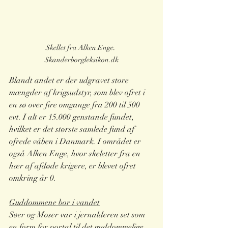
Skellet fra Alken Enge. 
Skanderborgleksikon.dk
Blandt andet er der udgravet store 
mængder af krigsudstyr, som blev ofret i 
en sø over fire omgange fra 200 til 500 
evt. I alt er 15.000 genstande fundet, 
hvilket er det største samlede fund af 
ofrede våben i Danmark. I området er 
også Alken Enge, hvor skeletter fra en 
hær af afdøde krigere, er blevet ofret 
omkring år 0.
Guddommene bor i vandet
Søer og Moser var i jernalderen set som 
en form for portal til det guddommelige, 