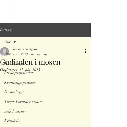
Indlæg
Alle
kvindernesreligion
Alle
7. jul. 2023
2 min læsning
Gudinden i mosen
Mærkedage
Opdateret:
17. okt. 2025
Fredagsgudinder
Kvindelige præster
Dronninger
5 uger 5 kvinder i islam
Seks hustruer
Kvindeliv