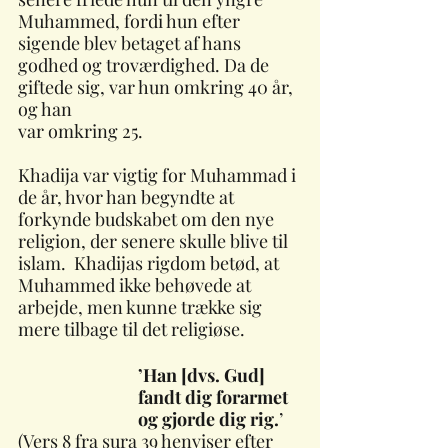
Muhammed, fordi hun efter 
sigende blev betaget af hans 
godhed og troværdighed. Da de 
giftede sig, var hun omkring 40 år, 
og han 
var omkring 25.                                       
Khadija var vigtig for Muhammad i 
de år, hvor han begyndte at 
forkynde budskabet om den nye 
religion, der senere skulle blive til 
islam.  Khadijas rigdom betød, at 
Muhammed ikke behøvede at 
arbejde, men kunne trække sig 
mere tilbage til det religiøse.  
’Han [dvs. Gud] 
fandt dig forarmet 
og gjorde dig rig.
’ 
(Vers 8 fra sura 39 henviser efter 