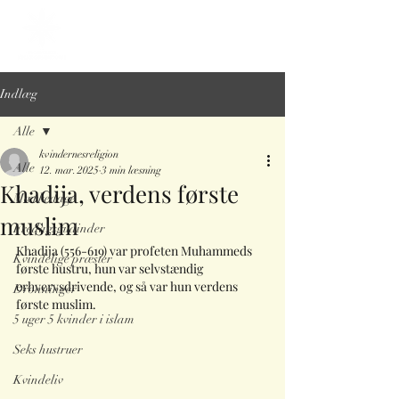
Indlæg
Alle
kvindernesreligion
Alle
12. mar. 2025
3 min læsning
Khadija, verdens første
Mærkedage
muslim
Fredagsgudinder
Khadija (556-619) var profeten Muhammeds 
Kvindelige præster
første hustru, hun var selvstændig 
erhvervsdrivende, og så var hun verdens 
Dronninger
første muslim.
5 uger 5 kvinder i islam
Seks hustruer
Kvindeliv