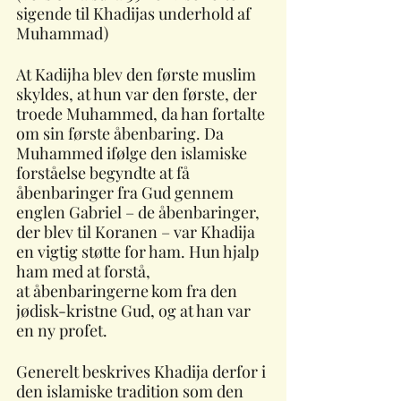
sigende til Khadijas underhold af 
Muhammad)
At Kadijha blev den første muslim 
skyldes, at hun var den første, der 
troede Muhammed, da han fortalte 
om sin første åbenbaring. Da 
Muhammed ifølge den islamiske 
forståelse begyndte at få 
åbenbaringer fra Gud gennem 
englen Gabriel – de åbenbaringer, 
der blev til Koranen – var Khadija 
en vigtig støtte for ham. Hun hjalp 
ham med at forstå, 
at åbenbaringerne kom fra den 
jødisk-kristne Gud, og at han var 
en ny profet. 
Generelt beskrives Khadija derfor i 
den islamiske tradition som den 