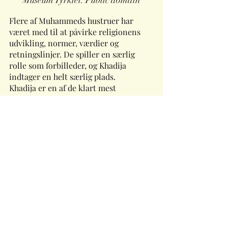
Museum Tyrkiet. Public domain
Flere af Muhammeds hustruer har 
været med til at påvirke religionens 
udvikling, normer, værdier og 
retningslinjer. De spiller en særlig 
rolle som forbilleder, og Khadija 
indtager en helt særlig plads. 
Khadija er en af de klart mest 
betydningsfulde kvinder i islams 
historie, og i legenderne om 
Muhammad og i den mere folkelige 
religiøse kultur spiller Khadija en 
stor rolle.  
Kadijha sammenlignes af og til med 
Mariam, som vi hørte om i sidste uge, 
og i næste uge skal vi møde en anden 
ganske særlig kvinde, nemlig Aisha.
5 uger 5 kvinder
I anledning af Ramadan sættes der 