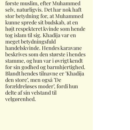
første muslim, efter Muhammed 
selv, naturligvis. Det har nok haft 
stor betydning for, at Muhammed 
kunne sprede sit budskab, at en 
højt respekteret kvinde som hende 
tog islam til sig. Khadija var en 
meget betydningsfuld 
handelskvinde. Hendes karavane 
beskrives som den største i hendes 
stamme, og hun var i øvrigt kendt 
for sin godhed og barmhjertighed. 
Blandt hendes tilnavne er ’Khadija 
den store’, men også ’De 
forældreløses moder’, fordi hun 
delte af sin velstand til 
velgørenhed.  