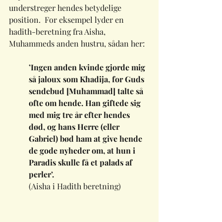
understreger hendes betydelige 
position.  For eksempel lyder en 
hadith-beretning fra Aisha, 
Muhammeds anden hustru, sådan her: 
’Ingen anden kvinde gjorde mig 
så jaloux som Khadija, for Guds 
sendebud [Muhammad] talte så 
ofte om hende. Han giftede sig 
med mig tre år efter hendes 
død, og hans Herre (eller 
Gabriel) bød ham at give hende 
de gode nyheder om, at hun i 
Paradis skulle få et palads af 
perler’. 
(Aisha i Hadith beretning)