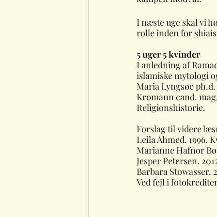
I næste uge skal vi h
rolle inden for shiai
5 uger 5 kvinder
I anledning af Ramad
islamiske mytologi o
Maria Lyngsøe ph.d. 
Kromann cand. mag. i
Religionshistorie.
Forslag til videre læ
Leila Ahmed. 1996. K
Marianne Hafnor Bøe
Jesper Petersen. 201
Barbara Stowasser. 2
Ved fejl i fotokredite