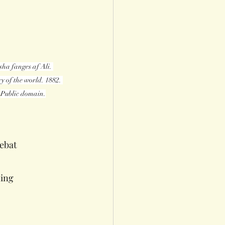
sha fanges af Ali. 
ry of the world. 1882. 
Public domain.
debat
ning