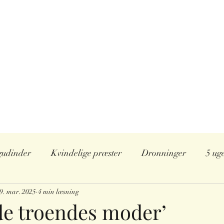
IE
rie,
køn og seksualitet i religionshistorien
Marie Kromann
nt og samarbejde
Lyt og se
Anbefalinger
Instagram
gudinder
Kvindelige præster
Dronninger
5 ug
9. mar. 2025
Japan
4 min læsning
’de troendes moder’