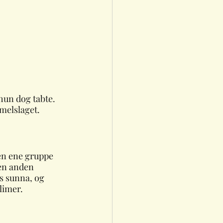
hun dog tabte. 
melslaget. 
Den ene gruppe 
Den anden 
s sunna, og 
limer. 