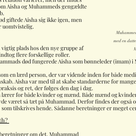
 om Aisha og Muhammeds gengældte 
b. 
 giftede Aisha sig ikke igen, men 
r uomtvistelig.
Muhammed 
med en datte
n vigtig plads hos den nye gruppe af 
M
ndtog flere forskellige roller.
Muhammads død fungerede Aisha som bønneleder (imam)
om en lærd person, der var vidende inden for både medic
nskab. Aisha var med til at skabe standarderne for mange 
praksis og ret, der følges den dag i dag.
 lærer for både kvinder og mænd. Både mænd og kvinder
havde været så tæt på Muhammad. Derfor findes der også
, som tilskrives hende. Sådanne beretninger er meget cen
th? 
 beretninger om det, Muhammad 