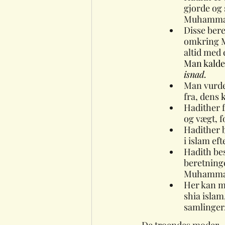
gjorde og 
Muhammads
Disse beret
omkring M
altid med 
Man kalder
isnad.
Man vurder
fra, dens
Hadither f
og vægt, 
Hadither b
i islam ef
Hadith bes
beretning
Muhammads
Her kan m
shia islam
samlinger