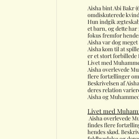
Aisha bint Abi Bakr (
omdiskuterede kvin
Hun indgik ægteskab
et barn, og dette har
fokus fremfor hendes
Aisha var dog meget m
Aisha kom til at spill
er et stort forbilled
Livet med Muhamm
Aisha overlevede Muh
flere fortællinger om
Beskrivelsen af Aish
deres relation varie
Aisha og Muhammeds
Livet med Muha
 Aisha overlevede Muhammad, der døde i Juni år 836. Der 
findes flere fortælli
hendes skød. Beskriv
fuldbyrdelse og deres