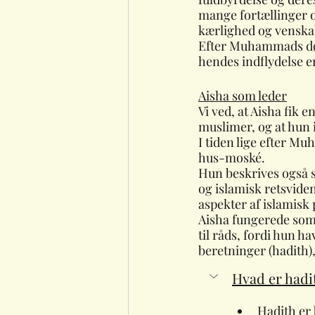
mange fortællinger
kærlighed og venska
Efter Muhammads død
hendes indflydelse e
Aisha som leder
Vi ved, at Aisha fik e
muslimer, og at hun i
I tiden lige efter 
hus-moské.
Hun beskrives også s
og islamisk retsvide
aspekter af islamisk 
Aisha fungerede som
til råds, fordi hun 
beretninger (hadith)
Hvad er hadi
Hadith er