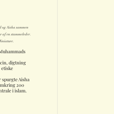
og Aisha sammen 
r af en stammeleder. 
iniature. 
 i Muhammads 
in, digtning 
etiske 
 spurgte Aisha 
 omkring 200 
trale i islam.