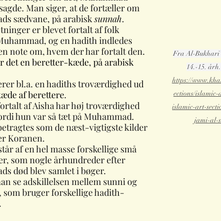
sagde. Man siger, at de fortæller om 
 sædvane, på arabisk 
sunnah
.
ninger er blevet fortalt af folk 
uhammad, og en hadith indledes 
en note om, hvem der har fortalt den. 
Fra Al-Bukhari’
 det en beretter-kæde, på arabisk 
14.-15. årh.
https://www.khali
er bl.a. en hadiths troværdighed ud 
kæde af berettere
. 
ections/islamic-a
ortalt af Aisha har høj troværdighed 
islamic-art-sect
fordi hun var så tæt på Muhammad.
jami-al-
etragtes som de næst-vigtigste kilder 
ter Koranen. 
tår af en hel masse forskellige små 
er, som nogle århundreder efter 
 død blev samlet i bøger.
an se adskillelsen mellem sunni og 
, som bruger forskellige hadith-
.