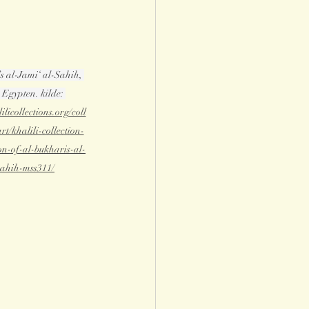
s al-Jami‘ al-Sahih, 
 Egypten. kilde: 
licollections.org/coll
rt/khalili-collection-
ion-of-al-bukharis-al-
sahih-mss311/