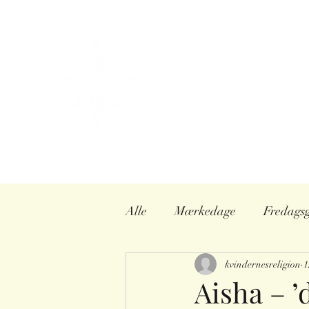
info@kvindernesreligionshistorie.dk
+45 27200538
KVINDERNES
RELIGIONSHISTOR
Et vidensunivers af kvindehisto
Ved religionshistoriker Sisse 
Hjem
Foredrag
Konsule
Alle
Mærkedage
Fredags
Seks hustruer
kvindernesreligion
Kvindeliv
1
Aisha – 