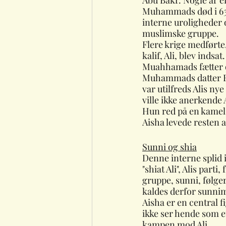
Abu Bakr. Nogle år ef
Muhammads død i 63
interne uroligheder o
muslimske gruppe. 
Flere krige medførte,
kalif, Ali, blev indsat.
Muahhamads fætter o
Muhammads datter F
var utilfreds Alis nye
ville ikke anerkende 
Hun red på en kamel,
Aisha levede resten af
Sunni og shia
Denne interne splid i
"shiat Ali", Alis part
gruppe, sunni, følg
kaldes derfor sunnim
Aisha er en central 
ikke ser hende som et 
kampen mod Ali.