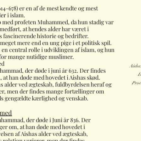
614-678) er en af de mest kendte og mest 
d
er
i islam.
 med profeten Muhammed, da hun stadig var 
 medført, at hendes alder har været i 
 fascinerende historie og bedrifter.
eget mere end en ung pige i et politisk spil.
e en central rolle i udviklingen af islam, og hun 
e for mange nutidige muslimer.
ed
Aisha.
ammad, der døde i juni år 632. Der findes 
D
, at han døde med hovedet i Aishas skød. 
Provi
as alder ved ægteskab, fuldbyrdelsen heraf og 
rer, men der findes mange fortællinger om 
 gengældte kærlighed og venskab.
mmed
nger om, at han døde med hovedet i 
elsen af Aishas alder ved ægteskab, 
 relation varierer, men der findes 