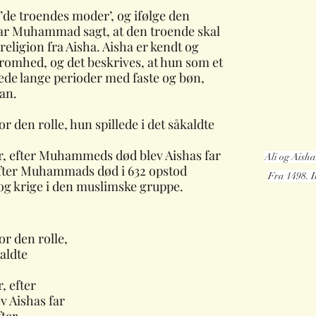
’de troendes moder’, og ifølge den 
har Muhammad sagt, at den troende skal 
religion fra Aisha. Aisha er kendt og 
fromhed, og det beskrives, at hun som et 
ede lange perioder med faste og bøn, 
an.
r den rolle, hun spillede i det såkaldte 
der, efter Muhammeds død blev Aishas far 
Ali og Aisha
efter Muhammads død i 632 opstod 
Fra 1498. I
og krige i den muslimske gruppe.
or den rolle, 
aldte 
, efter 
Aishas far 