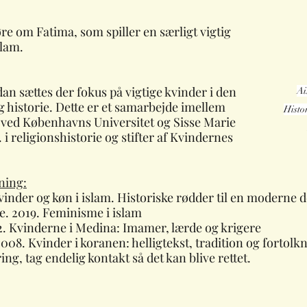
øre om Fatima, som spiller en særligt vigtig 
slam.
an sættes der fokus på vigtige kvinder i den 
Ai
g historie. Dette er et samarbejde imellem 
Histo
ved Københavns Universitet og Sisse Marie 
 religionshistorie og stifter af Kvindernes 
sning:
vinder og køn i islam. Historiske rødder til en moderne 
. 2019. Feminisme i islam
2. Kvinderne i Medina: Imamer, lærde og krigere
008. Kvinder i koranen: helligtekst, tradition og fortolk
ring, tag endelig kontakt så det kan blive rettet.