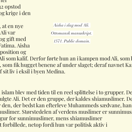
ter 
2 opstod 
g krige i den 
 at en nye 
Aisha i slag mod Ali. 
 Ali var 
Ottomansk manuskript. 
g gift med 
1571. Public domain.
atima. Aisha 
 position og 
Ali som kalif. Derfor førte hun an i kampen mod Ali, som 
 som fik hugget benene af under slaget; deraf navnet Ka
 sit liv i eksil i byen Medina.
 islam blev med tiden til en reel splittelse i to grupper. 
i, fulgte Ali. Det er den gruppe, der kaldes shiamuslimer. 
er den, der bedst kan efterleve Muhammeds sædvane, han
uslimer. Størstedelen af verdens muslimer er sunnimus
figur for sunnimuslimer, mens shiamuslimer 
forbillede, netop fordi hun var politisk aktiv i 