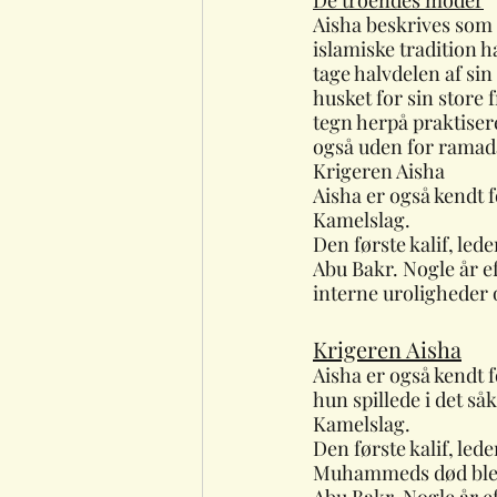
De troendes moder
Aisha beskrives som 
islamiske tradition 
tage halvdelen af sin 
husket for sin store 
tegn herpå praktiser
også uden for ramad
Krigeren Aisha
Aisha er også kendt fo
Kamelslag.
Den første kalif, le
Abu Bakr. Nogle år 
interne uroligheder 
Krigeren Aisha
Aisha er også kendt f
hun spillede i det såk
Kamelslag. 
Den første kalif, leder
Muhammeds død blev 