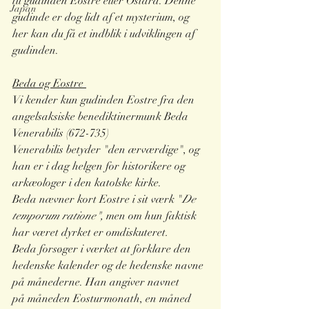
til gudinden Eostre eller Ostara. Denne 
Japan
gudinde er dog lidt af et mysterium, og 
her kan du få et indblik i udviklingen af 
gudinden.
Beda og Eostre 
Vi kender kun gudinden Eostre fra den 
angelsaksiske benediktinermunk Beda 
Venerabilis (672-735) 
Venerabilis betyder "den ærværdige", og 
han er i dag helgen for historikere og 
arkæologer i den katolske kirke. 
Beda nævner kort Eostre i sit værk "
De 
temporum ratione", 
men om hun faktisk 
har været dyrket er omdiskuteret
.
Beda forsøger i værket at forklare den 
hedenske kalender og de hedenske navne 
på månederne. Han angiver navnet 
på måneden Eosturmonath, en måned 