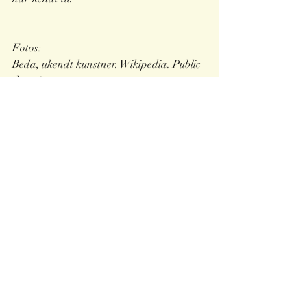
Fotos:
Beda, ukendt kunstner. Wikipedia. Public 
domain
Jacob Grimm af Franz Hanfstaengl. 
Wikimedia commons. Public domain.
Jacques Reich - Guerber, H. A. 
Wikimedia commons. Public domain. 
Ostara (1884) af Johannes 
Gehrts.Wiki
media commons. Public 
domain.
Yderligere læsning:
https://www.academia.edu/738468/The_
Goddess_Eostre_Bede_s_Text_and_Conte
mporary_Pagan_Tradition_s_
Wigington, Patti. "Eostre - Spring 