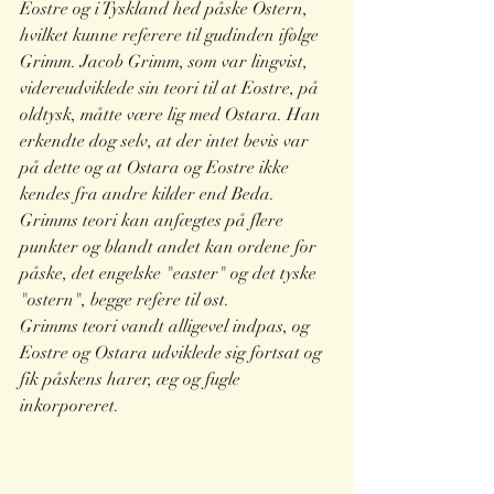
Eostre og i Tyskland hed påske Ostern, 
hvilket kunne referere til gudinden ifølge 
Grimm. Jacob Grimm, som var lingvist, 
videreudviklede sin teori til at Eostre, på 
oldtysk, måtte være lig med Ostara. Han 
erkendte dog selv, at der intet bevis var 
på dette og at Ostara og Eostre ikke 
kendes fra andre kilder end Beda. 
Grimms teori kan anfægtes på flere 
punkter og blandt andet kan ordene for 
påske, det engelske "easter" og det tyske 
"ostern", begge refere til øst.
Grimms teori vandt alligevel indpas, og 
Eostre og Ostara udviklede sig fortsat og 
fik påskens harer, æg og fugle 
inkorporeret. 