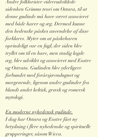
Andre folklorister videreudviklede 
sidenhen Grimms teori om Ostara, til at 
denne gudinde må have været associeret 
med både harer og æg. Dermed kunne 
den hedenske påskes anvendelse af disse 
forklares. Myter om at påskeharen 
oprindeligt var en fugl, der siden blev 
tryllet om til en hare, men stadig lagde 
æg, blev udviklet og associeret med Eostre 
og Ostrata. Gudinden blev yderligere 
forbundet med forårsjævndøgnet og 
morgenrøde, ligesom andre gudinder fra 
blandt andet keltisk, græsk og romersk 
mytologi. 
En moderne nyhedensk gudinde.
I dag har Ostara og Eostre fået ny 
betydning i flere nyhedenske og spirituelle 
grupperinger, såsom Wicca.