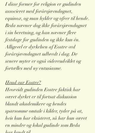
I disse former for religion er gudinden 
associeret med forårsjævndøgnet, 
equinox, og man hylder og ofrer til hende.
Beda nævner dog ikke forårsjævndøgnet 
i sin beretning, og han nævner flere 
festdage for gudinden og ikke kun én. 
Alligevel er dyrkelsen af Eostre ved 
forårsjævndøgnet udbredt i dag. De 
senere myter er også videreudviklet og 
fortælles med ny entusiasme. 
Hvad var Eostre?
Hvorvidt gudinden Eostre faktisk har 
været dyrket er til fortsat diskussion 
blandt akademikere og hendes 
sparsomme omtale i kilder, tyder på at, 
hvis hun har eksisteret, så har hun været 
en mindre og lokal gudinde som Beda 
har kendt til.