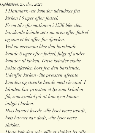
Japan
Opdateret:
27. dec. 2024
I Danmark var kvinder udelukket fra 
kirken i 6 uger efter fødsel.
Frem til reformationen i 1536 blev den 
barslende kvinde set som uren efter fødsel 
og som et let offer for djævlen.
Ved en ceremoni blev den barslende 
kvinde 6 uger efter fødsel, fulgt af andre 
kvinder til kirken. Disse kvinder skulle 
holde djævlen bort fra den barslende. 
Udenfor kirken ville præsten afvente 
kvinden og stænke hende med vievand. I 
hånden bar præsten et lys som kvinden 
fik, som symbol på at hun igen kunne 
indgå i kirken. 
Hvis barnet levede ville lyset være tændt, 
hvis barnet var dødt, ville lyset være 
slukket. 
Døde kvinden selv, ville et slukket lys ofte 