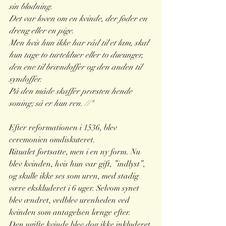
sin blødning.
Det var loven om en kvinde, der føder en 
dreng eller en pige.
Men hvis hun ikke har råd til et lam, skal 
hun tage to turtelduer eller to dueunger, 
den ene til brændoffer og den anden til 
syndoffer.
På den måde skaffer præsten hende 
soning; så er hun ren. //"
Efter reformationen i 1536, blev 
ceremonien omdiskuteret. 
Ritualet fortsatte, men i en ny form. Nu 
blev kvinden, hvis hun var gift, ”indlyst”, 
og skulle ikke ses som uren, med stadig 
være ekskluderet i 6 uger. Selvom synet 
blev ændret, vedblev urenheden ved 
kvinden som antagelsen længe efter.
Den ugifte kvinde blev dog ikke inkluderet 