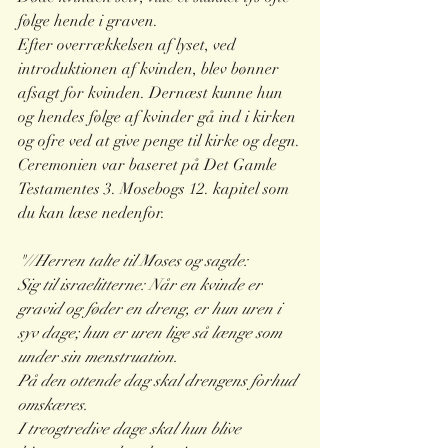
følge hende i graven. 
Efter overrækkelsen af lyset, ved 
introduktionen af kvinden, blev bønner 
afsagt for kvinden. Dernæst kunne hun 
og hendes følge af kvinder gå ind i kirken 
og ofre ved at give penge til kirke og degn.
Ceremonien var baseret på Det Gamle 
Testamentes 3. Mosebogs 12. kapitel som 
du kan læse nedenfor.
"//Herren talte til Moses og sagde:
Sig til israelitterne: Når en kvinde er 
gravid og føder en dreng, er hun uren i 
syv dage; hun er uren lige så længe som 
under sin menstruation.
På den ottende dag skal drengens forhud 
omskæres.
I treogtredive dage skal hun blive 