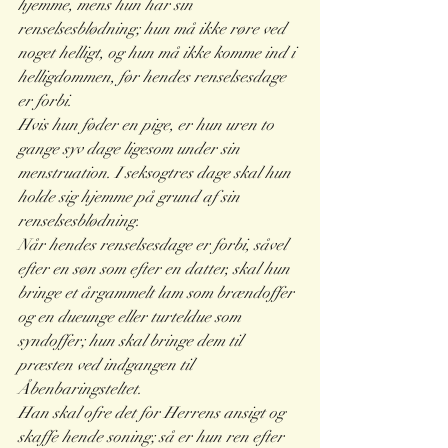
hjemme, mens hun har sin 
renselsesblødning; hun må ikke røre ved 
noget helligt, og hun må ikke komme ind i 
helligdommen, før hendes renselsesdage 
er forbi.
Hvis hun føder en pige, er hun uren to 
gange syv dage ligesom under sin 
menstruation. I seksogtres dage skal hun 
holde sig hjemme på grund af sin 
renselsesblødning.
Når hendes renselsesdage er forbi, såvel 
efter en søn som efter en datter, skal hun 
bringe et årgammelt lam som brændoffer 
og en dueunge eller turteldue som 
syndoffer; hun skal bringe dem til 
præsten ved indgangen til 
Åbenbaringsteltet.
Han skal ofre det for Herrens ansigt og 
skaffe hende soning; så er hun ren efter 