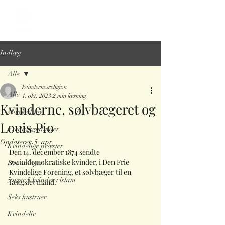
Indlæg
Alle
kvindernesreligion
Alle
1. okt. 2023
2 min læsning
Kvinderne, sølvbægeret og
Mærkedage
Louis Pio
Fredagsgudinder
Opdateret:
5. apr.
Kvindelige præster
Den 14. december 1874 sendte 
socialdemokratiske kvinder, i Den Frie 
Dronninger
Kvindelige Forening, et sølvbæger til en 
5 uger 5 kvinder i islam
fængslet mand.
Seks hustruer
Kvindeliv