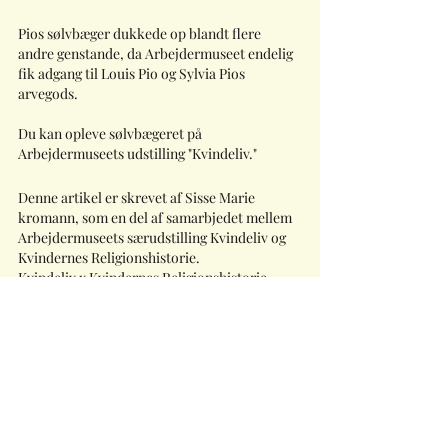
Pios sølvbæger dukkede op blandt flere 
andre genstande, da Arbejdermuseet endelig 
fik adgang til Louis Pio og Sylvia Pios 
arvegods.
Du kan opleve sølvbægeret på 
Arbejdermuseets udstilling "Kvindeliv."
Denne artikel er skrevet af Sisse Marie 
kromann, som en del af samarbjedet mellem 
Arbejdermuseets særudstilling Kvindeliv og 
Kvindernes Religionshistorie.
Kvindeliv x Kvindernes Religionshistorie 
Foto:
Louis Pio af ukendt. Det Kongelige Bibliotek. 
Public Domain
En agitator på Nørre Fælled. Maleri af Erik 
Henningsen, 1899. Public domain.
Sylvia Pio. Foto fra arbejdermuseet