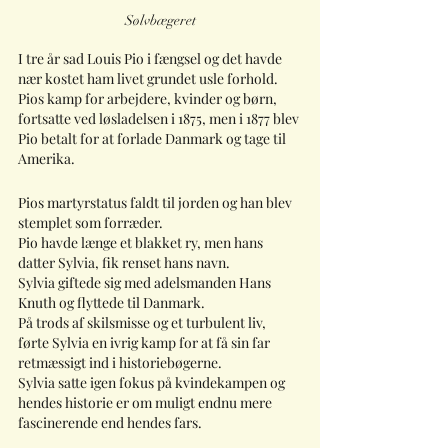
Sølvbægeret
I tre år sad Louis Pio i fængsel og det havde 
nær kostet ham livet grundet usle forhold.
Pios kamp for arbejdere, kvinder og børn, 
fortsatte ved løsladelsen i 1875, men i 1877 blev 
Pio betalt for at forlade Danmark og tage til 
Amerika.
Pios martyrstatus faldt til jorden og han blev 
stemplet som forræder.
Pio havde længe et blakket ry, men hans 
datter Sylvia, fik renset hans navn.
Sylvia giftede sig med adelsmanden Hans 
Knuth og flyttede til Danmark.
På trods af skilsmisse og et turbulent liv,  
førte Sylvia en ivrig kamp for at få sin far 
retmæssigt ind i historiebøgerne. 
Sylvia satte igen fokus på kvindekampen og 
hendes historie er om muligt endnu mere 
fascinerende end hendes fars.