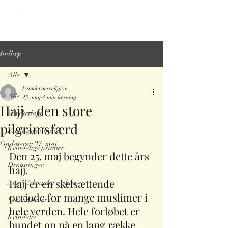
Indlæg
Alle
kvindernesreligion
Alle
25. maj
4 min læsning
Hajj - den store
Mærkedage
pilgrimsfærd
Fredagsgudinder
Opdateret:
27. maj
Kvindelige præster
Den 25. maj begynder dette års 
Dronninger
hajj.
Hajj er en skelsættende 
5 uger 5 kvinder i islam
periode for mange muslimer i 
Seks hustruer
hele verden. Hele forløbet er 
Kvindeliv
bundet op på en lang række 