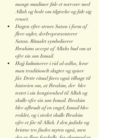
mange muslimer føle et nærvær med 
Allah og bede om tilgivelse og føle sig 
renset.
Dagen efter stenes Satan i form af 
flere søjler, derIrepræsenterer 
Satan. Ritualet symboliserer 
Ibrahims accept af Allahs bud om at 
ofre sin søn Ismail.
Hajj kulminerer i eid al-adha, hvor 
man traditionelt slagter og spiser 
får. Dette ritual føres også tilbage til 
historien om, at Ibrahim, der  blev 
testet i sin hengivenhed til Allah og 
skulle ofre sin søn Ismail. Ibrahim 
blev afbrudt af en engel, Ismail blev 
reddet, og i stedet skulle Ibrahim 
ofre et får til Allah. I den jødiske og 
kristne tro findes myten også, men 
der er flere forskelle, for eksempel er 