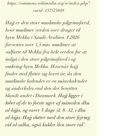
https://commons.wikimedia.org/w/index.php?
curid=157575049
Hajj er den store muslimske pilgrimsfærd, 
hvor muslimer verden over drager til 
byen Mekka i Saudi-Arabien. I 2026 
forventes over 1,5 mio. muslimer at 
valfarte til Mekka fra hele verden for at 
indgå i den store pilgrimsfærd i og 
omkring byen Mekka. Hvornår hajj 
finder sted flytter sig hvert år, da den 
muslimske kalender er en månekalender 
og anderledes end den der benyttes 
blandt andet i Danmark. 
Hajj ligger i 
løbet af de to første uger af måneden dhu 
al-hijja, og varer 5 dage (d. 8.-12. i dhu 
al-hijja) Hajj slutter med den store fejring 
eid al-adha, også kaldet ’den store eid’.