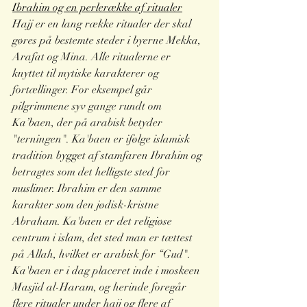
Ibrahim og en perlerække af ritualer
Hajj er en lang række ritualer der skal 
gøres på bestemte steder i byerne Mekka, 
Arafat og Mina. Alle ritualerne er 
knyttet til mytiske karakterer og 
fortællinger. For eksempel går 
pilgrimmene syv gange rundt om 
Ka’baen, der på arabisk betyder 
"terningen". Ka'baen er ifølge islamisk 
tradition bygget af stamfaren Ibrahim og 
betragtes som det helligste sted for 
muslimer. Ibrahim er den samme 
karakter som den jødisk-kristne 
Abraham. Ka'baen er det religiøse 
centrum i islam, det sted man er tættest 
på Allah, hvilket er arabisk for “Gud". 
Ka'baen er i dag placeret inde i moskeen 
Masjid al-Haram, og herinde foregår 
flere ritualer under hajj og flere af 