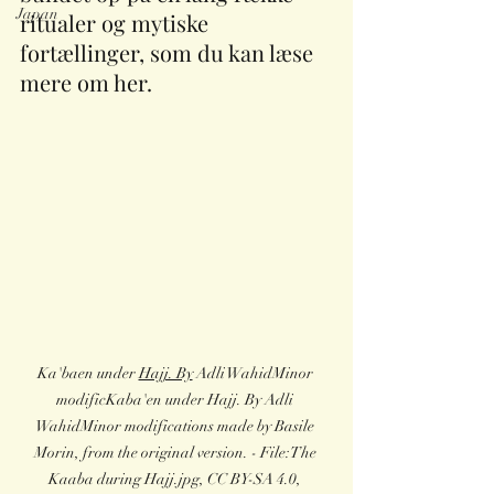
Japan
ritualer og mytiske 
fortællinger, som du kan læse 
mere om her.
Ka'baen under 
Hajj. By
 Adli WahidMinor 
modificKaba'en under Hajj. By Adli 
WahidMinor modifications made by Basile 
Morin, from the original version. - File:The 
Kaaba during Hajj.jpg, CC BY-SA 4.0, 