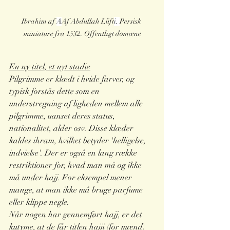
Ibrahim af 
A
Af Abdullah Lüft
i. 
Persisk 
miniature fra 1532. Offentligt domæne
En ny titel, et nyt stadie
Pilgrimme er klædt i hvide farver, og 
typisk forstås dette som en 
understregning af ligheden mellem alle 
pilgrimme, uanset deres status, 
nationalitet, alder osv. Disse klæder 
kaldes ihram, hvilket betyder 'helligelse, 
indvielse'. Der er også en lang række 
restriktioner for, hvad man må og ikke 
må under hajj. For eksempel mener 
mange, at man ikke må bruge parfume 
eller klippe negle.
Når nogen har gennemført hajj, er det 
kutyme, at de får titlen hajji (for mænd) 