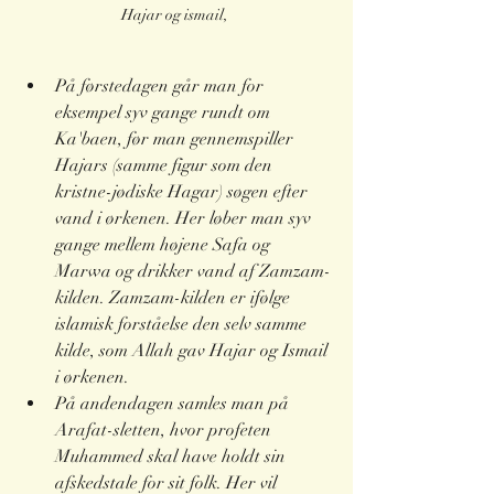
Hajar og ismail, 
På førstedagen går man for 
eksempel syv gange rundt om 
Ka'baen, før man gennemspiller 
Hajars (samme figur som den 
kristne-jødiske Hagar) søgen efter 
vand i ørkenen. Her løber man syv 
gange mellem højene Safa og 
Marwa og drikker vand af Zamzam-
kilden. Zamzam-kilden er ifølge 
islamisk forståelse den selv samme 
kilde, som Allah gav Hajar og Ismail 
i ørkenen. 
På andendagen samles man på 
Arafat-sletten, hvor profeten 
Muhammed skal have holdt sin 
afskedstale for sit folk. Her vil 