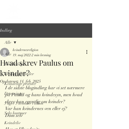
Indlæg
Alle
kvindernesreligion
Alle
19. maj 2022
2 min læsning
Hvad skrev Paulus om
Mærkedage
kvinder?
Fredagsgudinder
Opdateret:
14. feb. 2025
Kvindelige præster
I de sidste blogindlæg har vi set nærmere 
Dronninger
på Paulus og hans kvindesyn, men hvad 
skrev han egentlig om kvinder? 
5 uger 5 kvinder i islam
Var han kvindernes ven eller ej?
Seks hustruer
Døm selv 
Kvindeliv