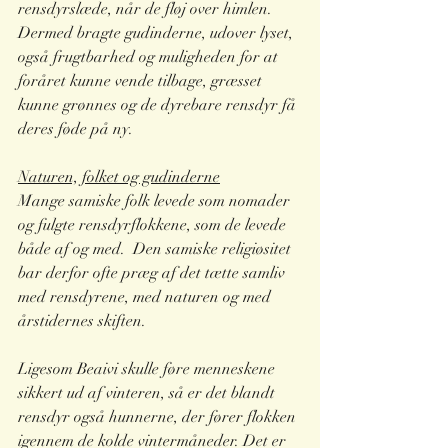
rensdyrslæde, når de fløj over himlen. 
Dermed bragte gudinderne, udover lyset, 
også frugtbarhed og muligheden for at 
foråret kunne vende tilbage, græsset 
kunne grønnes og de dyrebare rensdyr få 
deres føde på ny. 
Naturen, folket og gudinderne
Mange samiske folk levede som nomader 
og fulgte rensdyrflokkene, som de levede 
både af og med.  Den samiske religiøsitet 
bar derfor ofte præg af det tætte samliv 
med rensdyrene, med naturen og med 
årstidernes skiften.
Ligesom Beaivi skulle føre menneskene 
sikkert ud af vinteren, så er det blandt 
rensdyr også hunnerne, der fører flokken 
igennem de kolde vintermåneder. Det er 