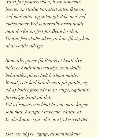
Nord for polarcirklen, hvor samerne 
boede, og stadig bor, stod solen ikke op 
ved midvinter, og solen gik ikke ned ved 
midsommer. Ved vintersolhvervet holdt 
man derfor en fest for Beaivi, solen. 
Denne fest skulle sikre, at hun fik styrken 
til at vende tilbage.
Som offergaver fik Beaivi et hvidt dyr, 
helst et hvidt hun-rensdyr, som skulle 
behandles på en helt bestemt måde. 
Rensdyrets kød bandt man på pinde, og 
ud af kødet formede man ringe, og bandt 
farverige bånd på det. 
Ud af rensdyrets blod lavede man kager, 
som man hængte i træerne, sådan at 
Beaivi kunne spise det og styrkes ved det.
Det var uhyre vigtigt, at menneskene 