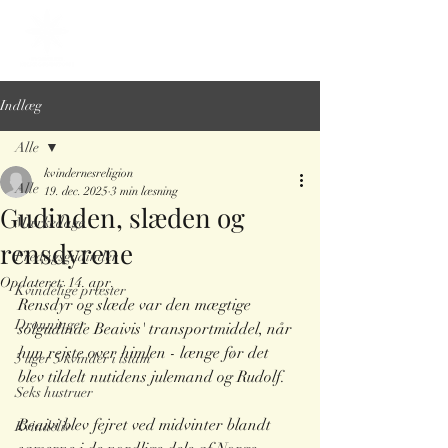
Indlæg
Alle
kvindernesreligion
Alle
19. dec. 2025
3 min læsning
Gudinden, slæden og
Mærkedage
rensdyrene
Fredagsgudinder
Opdateret:
14. apr.
Kvindelige præster
Rensdyr og slæde var den mægtige 
Dronninger
solgudinde Beaivis' transportmiddel, når 
hun rejste over himlen - længe før det 
5 uger 5 kvinder i islam
blev tildelt nutidens julemand og Rudolf. 
Seks hustruer
Beaivi blev fejret ved midvinter blandt 
Kvindeliv