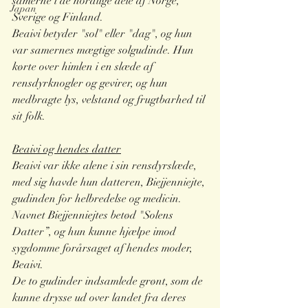
samerne i de nordlige dele af Norge, 
Japan
Sverige og Finland. 
Beaivi betyder "sol" eller "dag", og hun 
var samernes mægtige solgudinde. Hun 
kørte over himlen i en slæde af 
rensdyrknogler og gevirer, og hun 
medbragte lys, velstand og frugtbarhed til 
sit folk. 
Beaivi og hendes datter
Beaivi var ikke alene i sin rensdyrslæde, 
med sig havde hun datteren, Biejjenniejte, 
gudinden for helbredelse og medicin. 
Navnet Biejjenniejtes betød "Solens 
Datter”, og hun kunne hjælpe imod 
sygdomme forårsaget af hendes moder, 
Beaivi. 
De to gudinder indsamlede grønt, som de 
kunne drysse ud over landet fra deres 